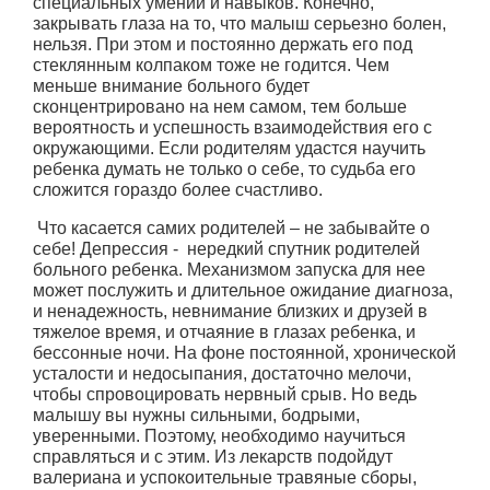
специальных умений и навыков. Конечно,
закрывать глаза на то, что малыш серьезно болен,
нельзя. При этом и постоянно держать его под
стеклянным колпаком тоже не годится. Чем
меньше внимание больного будет
сконцентрировано на нем самом, тем больше
вероятность и успешность взаимодействия его с
окружающими. Если родителям удастся научить
ребенка думать не только о себе, то судьба его
сложится гораздо более счастливо.
Что касается самих родителей – не забывайте о
себе! Депрессия - нередкий спутник родителей
больного ребенка. Механизмом запуска для нее
может послужить и длительное ожидание диагноза,
и ненадежность, невнимание близких и друзей в
тяжелое время, и отчаяние в глазах ребенка, и
бессонные ночи. На фоне постоянной, хронической
усталости и недосыпания, достаточно мелочи,
чтобы спровоцировать нервный срыв. Но ведь
малышу вы нужны сильными, бодрыми,
уверенными. Поэтому, необходимо научиться
справляться и с этим. Из лекарств подойдут
валериана и успокоительные травяные сборы,