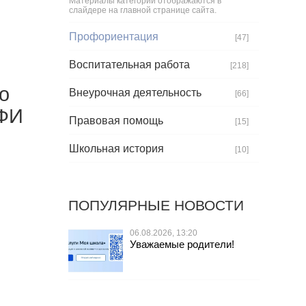
Материалы категории отображаются в
слайдере на главной странице сайта.
Профориентация
[47]
Воспитательная работа
[218]
о
Внеурочная деятельность
[66]
ИФИ
Правовая помощь
[15]
Школьная история
[10]
ПОПУЛЯРНЫЕ НОВОСТИ
06.08.2026, 13:20
Уважаемые родители!