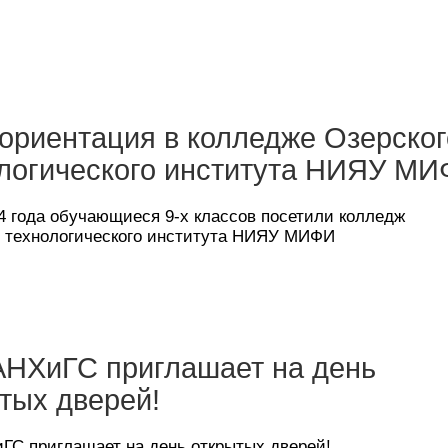
риентация в колледже Озерског
логического института НИЯУ М
4 года обучающиеся 9-х классов посетили колледж
о технологического института НИЯУ МИФИ
НХиГС приглашает на день
тых дверей!
ГС приглашает на день открытых дверей!