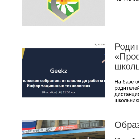
Родит
«Проф
школь
На базе 
родителе
дистанци
школьник
Образ