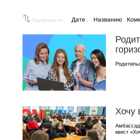
Дате
Названию
Ком
Сортировать по
:
·
·
Родит
гориз
Родительс
Хочу 
Амбассад
квест «Хо