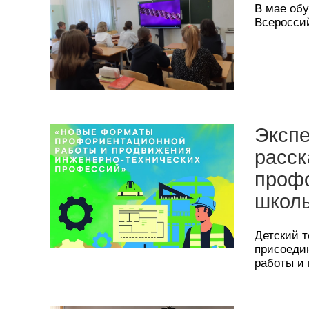
В мае обу
Всероссий
Экспе
расск
профо
школь
Детский т
присоеди
работы и