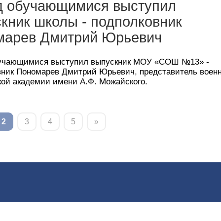
д обучающимися выступил
кник школы - подполковник
марев Дмитрий Юрьевич
учающимися выступил выпускник МОУ «СОШ №13» -
вник Пономарев Дмитрий Юрьевич, представитель военн
ой академии имени А.Ф. Можайского.
2
3
4
5
»