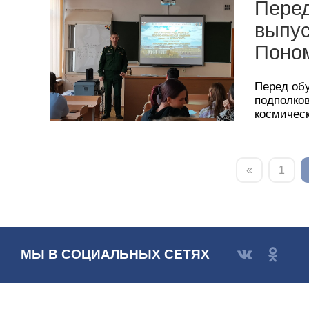
Пере
выпус
Поно
Перед об
подполко
космическ
«
1
МЫ В СОЦИАЛЬНЫХ СЕТЯХ