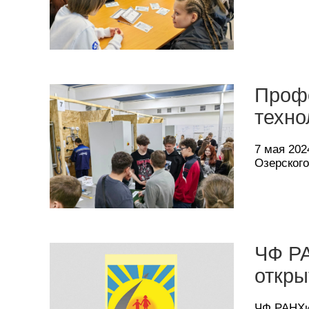
Профо
техно
7 мая 202
Озерског
ЧФ РА
откры
ЧФ РАНХи